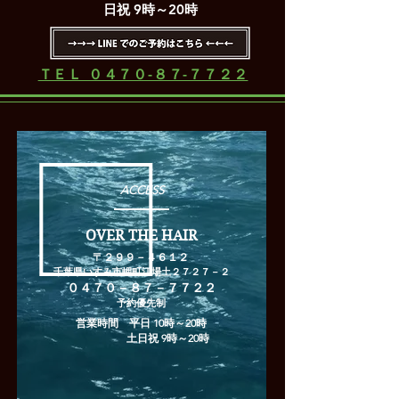
日祝 9時～20時
ＴＥＬ ０４７０-８７-７７２２
ACCESS
OVER THE HAIR
​〒２９９－４６１２
​千葉県いすみ市岬町江場土２７２７－２
​０４７０－８７－７７２２
​予約優先制
営業時間 平日 10時～20時
土日祝 9時～20時